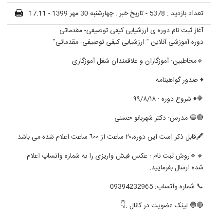
تعداد بازدید : 5378 -
تاریخ خبر : چهارشنبه 30 مهر 1399 - 17:11
آغاز ثبت نام دوره ی ارزشیابی کیفی توصیفی- مقدماتی
دوره آموزشی آنلاین " ارزشیابی کیفی توصیفی- مقدماتی"
🔹مخاطبین: آموزگاران و علاقمندان شغل آموزگاری
♦️ صدور گواهینامه
🔶♦️ شروع دوره : ٩٩/٨/١٨
🔴🔵 مدرس: دکتر شهربانو حسنی
🖋قابل ذکر است این دوره،٢٠ ساعت از ٦٠٠ ساعت اعلام شده می باشد.
🔸🔹روش ثبت نام : عکس فیش واریزی را به شماره واتساپ اعلام
شده ارسال بفرمایید.
📞 شماره واتساپ: 09394232965
🔴🔵 لینک عضویت در کانال :👇