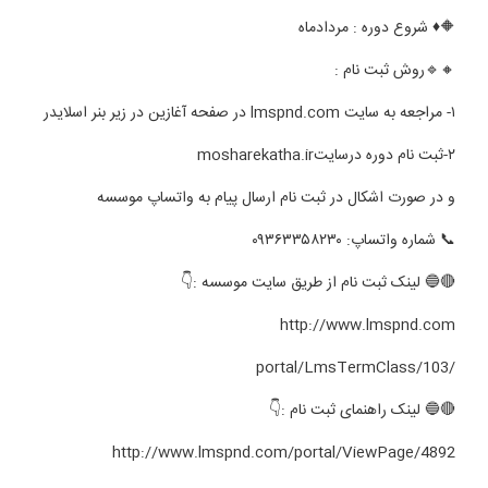
🔶
♦️
شروع دوره : مردادماه
🔸
🔹
روش ثبت نام :
۱- مراجعه به سایت lmspnd.com در صفحه آغازین در زیر بنر اسلایدر
۲-ثبت نام دوره درسایتmosharekatha.ir
و در صورت اشکال در ثبت نام ارسال پیام به واتساپ موسسه
📞
شماره واتساپ: ۰۹۳۶۳۳۵۸۲۳۰
🔴
🔵
لینک ثبت نام از طریق سایت موسسه :
👇
http://www.lmspnd.com
/portal/LmsTermClass/103
🔴
🔵
لینک راهنمای ثبت نام :
👇
http://www.lmspnd.com/portal/ViewPage/4892